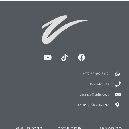
972-52-992-3112⁩+
072-2423333
dannyv@vidis.co.il
לוי אשכול 68 קריית אונו
מה תמצאו
אודות ועזרה
הדרכות וייעוץ