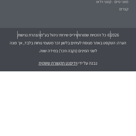
מאני טיים - קטעי וידאו
קצרים
2026
© כל הזכויות שמורות
וידיס שירותי ניהול בע"מ
הצהרת נגישות
הערה: הטקסט באתר מנוסח לעיתים בלשון זכר מטעמי נוחות בלבד, אך פונה
לשני המינים (נקבה וזכר) במידה שווה.
נבנה על ידי
וידיסנט תקשורת שיווקית