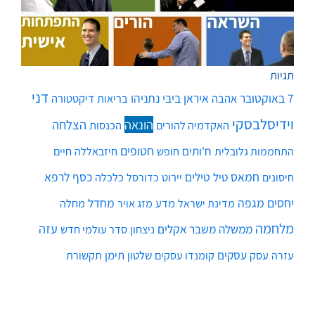
תגיות
דני
7 באוקטובר
איראן
ביבי נתניהו
אהבה
בריאות
דיקטטורה
וידיסלבסקי
הונאה
הצלחה
האקדמיה להורים
הכנסות
חטופים
ח'ותים
חיים
התחממות גלובלית
חופש
חיזבאללה
חמאס
טילים
כסף
לרפא
טיל
יירוט
כלכלה
חיסונים
כדורסל
יחסים
מגפה
מחדל
מדע
מחלה
מדינת ישראל
מזג אויר
מלחמה
עזה
ממשלה
משבר אקלים
ניצחון
סדר עולמי חדש
עסקים
עסק
שלטון
תימן
עזרה
קומנדו עסקים
תקשורת