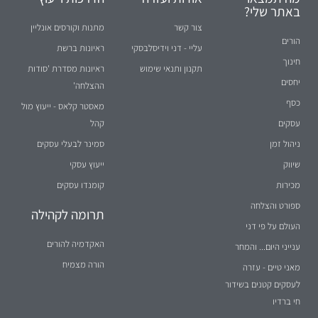
באתר שלי?
צור קשר
מתנות וקורסים אונליין
הורים
עליי - דני וידיסלבסקי
ראיונות ברשת
חינוך
תקנון ותנאי שימוש
ראיונות מסדרת 'סודות
יחסים
ההצלחה'
כסף
מאסטר קלאס - ייעוץ מול
עסקים
קהל
ניהול זמן
סמינר לבעלי עסקים
שיווק
ייעוץ עסקי
מכירות
קומנדו עסקים
ספורט והצלחה
תרומה לקהילה
העולם על פי דני
האקדמיה להורים
ענייני היום... והמחר
הורה מצמיח
מאני טיים - עזרה
לעסקים קטנים בשידור
חי ברדיו