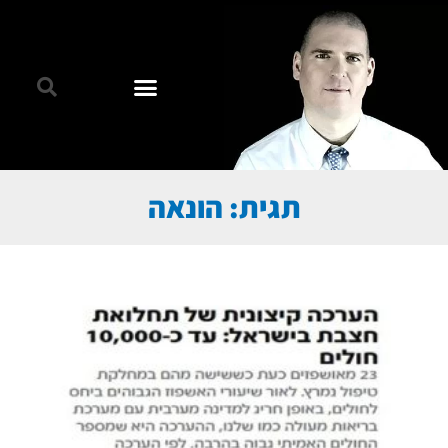
תגית: הונאה