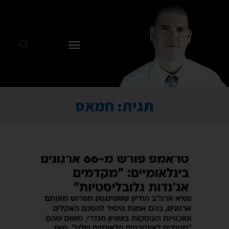
תגית: חמאס