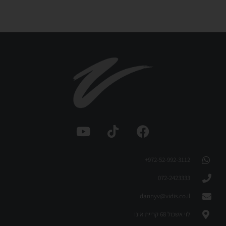
972-52-992-3112⁩+
072-2423333
dannyv@vidis.co.il
לוי אשכול 68 קריית אונו