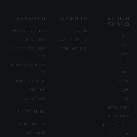
מה תמצאו
אודות ועזרה
הדרכות וייעוץ
באתר שלי?
צור קשר
מתנות וקורסים אונליין
הורים
עליי - דני וידיסלבסקי
ראיונות ברשת
חינוך
תקנון ותנאי שימוש
ראיונות מסדרת 'סודות
יחסים
ההצלחה'
כסף
מאסטר קלאס - ייעוץ מול
עסקים
קהל
ניהול זמן
סמינר לבעלי עסקים
שיווק
ייעוץ עסקי
מכירות
קומנדו עסקים
ספורט והצלחה
תרומה לקהילה
העולם על פי דני
האקדמיה להורים
ענייני היום... והמחר
הורה מצמיח
מאני טיים - עזרה