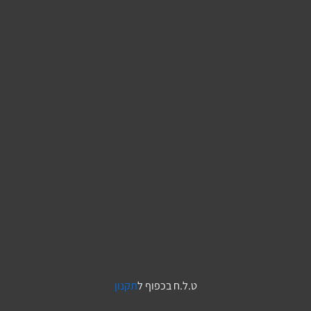
ט.ל.ח בכפוף ל
תקנון