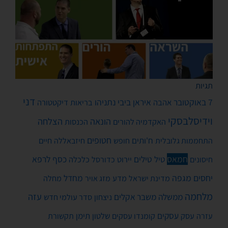
תגיות
דני
7 באוקטובר
איראן
ביבי נתניהו
אהבה
בריאות
דיקטטורה
וידיסלבסקי
הונאה
הצלחה
האקדמיה להורים
הכנסות
חטופים
ח'ותים
חיים
התחממות גלובלית
חופש
חיזבאללה
חמאס
טילים
כסף
לרפא
טיל
יירוט
כלכלה
חיסונים
כדורסל
יחסים
מגפה
מחדל
מדע
מחלה
מדינת ישראל
מזג אויר
מלחמה
עזה
ממשלה
משבר אקלים
ניצחון
סדר עולמי חדש
עסקים
עסק
שלטון
תימן
עזרה
קומנדו עסקים
תקשורת