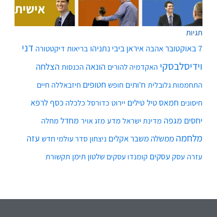
תגיות
דני
7 באוקטובר
איראן
ביבי נתניהו
אהבה
בריאות
דיקטטורה
וידיסלבסקי
הונאה
הצלחה
האקדמיה להורים
הכנסות
חטופים
ח'ותים
חיים
התחממות גלובלית
חופש
חיזבאללה
חמאס
טילים
כסף
לרפא
טיל
יירוט
כלכלה
חיסונים
כדורסל
יחסים
מגפה
מחדל
מדע
מחלה
מדינת ישראל
מזג אויר
מלחמה
עזה
ממשלה
משבר אקלים
ניצחון
סדר עולמי חדש
עסקים
עסק
שלטון
תימן
עזרה
קומנדו עסקים
תקשורת