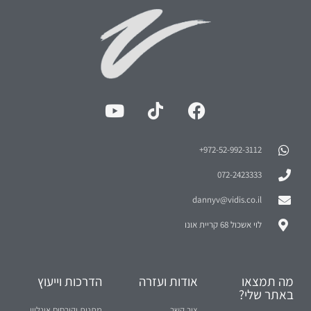
972-52-992-3112⁩+
072-2423333
dannyv@vidis.co.il
לוי אשכול 68 קריית אונו
מה תמצאו
אודות ועזרה
הדרכות וייעוץ
באתר שלי?
צור קשר
מתנות וקורסים אונליין