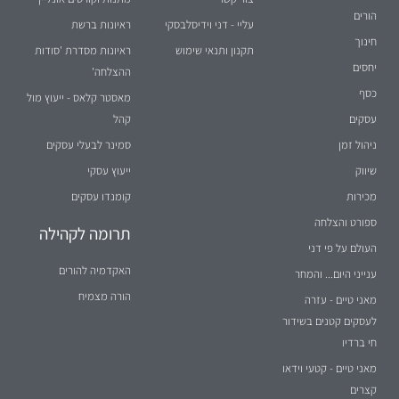
הורים
עליי - דני וידיסלבסקי
ראיונות ברשת
חינוך
תקנון ותנאי שימוש
ראיונות מסדרת 'סודות
יחסים
ההצלחה'
כסף
מאסטר קלאס - ייעוץ מול
עסקים
קהל
ניהול זמן
סמינר לבעלי עסקים
שיווק
ייעוץ עסקי
מכירות
קומנדו עסקים
ספורט והצלחה
תרומה לקהילה
העולם על פי דני
האקדמיה להורים
ענייני היום... והמחר
הורה מצמיח
מאני טיים - עזרה
לעסקים קטנים בשידור
חי ברדיו
מאני טיים - קטעי וידאו
קצרים