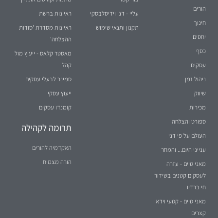
הורים
עליי - דני וידיסלבסקי
ראיונות ברשת
חינוך
תקנון ותנאי שימוש
ראיונות מסדרת 'סודות
יחסים
ההצלחה'
כסף
מאסטר קלאס - ייעוץ מול
עסקים
קהל
ניהול זמן
סמינר לבעלי עסקים
שיווק
ייעוץ עסקי
מכירות
קומנדו עסקים
ספורט והצלחה
תרומה לקהילה
העולם על פי דני
האקדמיה להורים
ענייני היום... והמחר
הורה מצמיח
מאני טיים - עזרה
לעסקים קטנים בשידור
חי ברדיו
מאני טיים - קטעי וידאו
קצרים