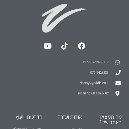
972-52-992-3112⁩+
072-2423333
dannyv@vidis.co.il
לוי אשכול 68 קריית אונו
מה תמצאו
אודות ועזרה
הדרכות וייעוץ
באתר שלי?
צור קשר
מתנות וקורסים אונליין