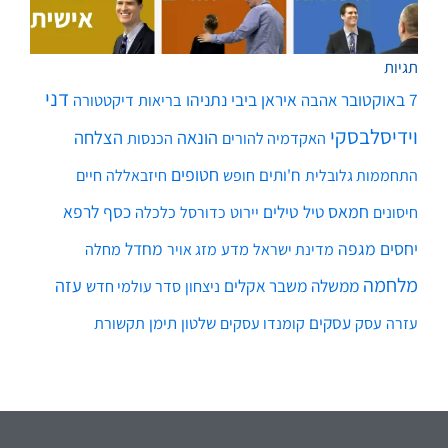
תגיות
דני
7 באוקטובר
איראן
ביבי נתניהו
אהבה
בריאות
דיקטטורה
וידיסלבסקי
הונאה
הצלחה
האקדמיה להורים
הכנסות
חטופים
ח'ותים
חיים
התחממות גלובלית
חופש
חיזבאללה
חמאס
טילים
כסף
לרפא
טיל
יירוט
כלכלה
חיסונים
כדורסל
יחסים
מגפה
מחדל
מדע
מחלה
מדינת ישראל
מזג אויר
מלחמה
עזה
ממשלה
משבר אקלים
ניצחון
סדר עולמי חדש
עסקים
עסק
שלטון
תימן
עזרה
קומנדו עסקים
תקשורת