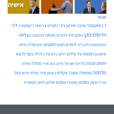
תגיות
דני
7 באוקטובר
איראן
ביבי נתניהו
אהבה
בריאות
דיקטטורה
וידיסלבסקי
הונאה
הצלחה
האקדמיה להורים
הכנסות
חטופים
ח'ותים
חיים
התחממות גלובלית
חופש
חיזבאללה
חמאס
טילים
כסף
לרפא
טיל
יירוט
כלכלה
חיסונים
כדורסל
יחסים
מגפה
מחדל
מדע
מחלה
מדינת ישראל
מזג אויר
מלחמה
עזה
ממשלה
משבר אקלים
ניצחון
סדר עולמי חדש
עסקים
עסק
שלטון
תימן
עזרה
קומנדו עסקים
תקשורת