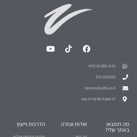
972-52-992-3112⁩+
072-2423333
dannyv@vidis.co.il
לוי אשכול 68 קריית אונו
מה תמצאו
אודות ועזרה
הדרכות וייעוץ
באתר שלי?
צור קשר
מתנות וקורסים אונליין