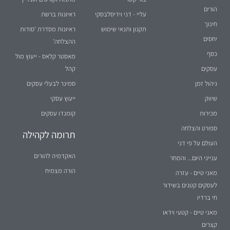
הורים
עליי - דני וידיסלבסקי
ראיונות ברשת
חינוך
תקנון ותנאי שימוש
ראיונות מסדרת 'סודות
יחסים
ההצלחה'
כסף
מאסטר קלאס - ייעוץ מול
עסקים
קהל
ניהול זמן
סמינר לבעלי עסקים
שיווק
ייעוץ עסקי
מכירות
קומנדו עסקים
ספורט והצלחה
תרומה לקהילה
העולם על פי דני
האקדמיה להורים
ענייני היום... והמחר
הורה מצמיח
מאני טיים - עזרה
לעסקים קטנים בשידור
חי ברדיו
מאני טיים - קטעי וידאו
קצרים