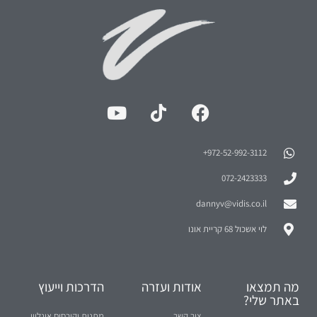
972-52-992-3112⁩+
072-2423333
dannyv@vidis.co.il
לוי אשכול 68 קריית אונו
מה תמצאו
אודות ועזרה
הדרכות וייעוץ
באתר שלי?
צור קשר
מתנות וקורסים אונליין