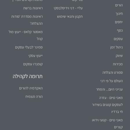
הורים
עליי - דני וידיסלבסקי
ראיונות ברשת
חינוך
תקנון ותנאי שימוש
ראיונות מסדרת 'סודות
יחסים
ההצלחה'
כסף
מאסטר קלאס - ייעוץ מול
עסקים
קהל
ניהול זמן
סמינר לבעלי עסקים
שיווק
ייעוץ עסקי
מכירות
קומנדו עסקים
ספורט והצלחה
תרומה לקהילה
העולם על פי דני
האקדמיה להורים
ענייני היום... והמחר
הורה מצמיח
מאני טיים - עזרה
לעסקים קטנים בשידור
חי ברדיו
מאני טיים - קטעי וידאו
קצרים