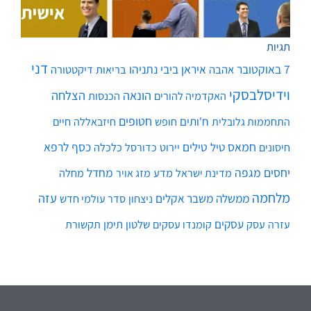
תגיות
דני
7 באוקטובר
איראן
ביבי נתניהו
אהבה
בריאות
דיקטטורה
וידיסלבסקי
הונאה
הצלחה
האקדמיה להורים
הכנסות
חטופים
ח'ותים
חיים
התחממות גלובלית
חופש
חיזבאללה
חמאס
טילים
כסף
לרפא
טיל
יירוט
כלכלה
חיסונים
כדורסל
יחסים
מגפה
מחדל
מדע
מחלה
מדינת ישראל
מזג אויר
מלחמה
עזה
ממשלה
משבר אקלים
ניצחון
סדר עולמי חדש
עסקים
עסק
שלטון
תימן
עזרה
קומנדו עסקים
תקשורת