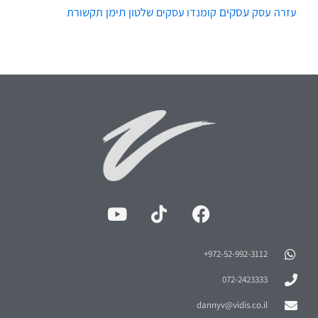
עסקים
עסק
שלטון
תימן
עזרה
קומנדו עסקים
תקשורת
972-52-992-3112⁩+
072-2423333
dannyv@vidis.co.il