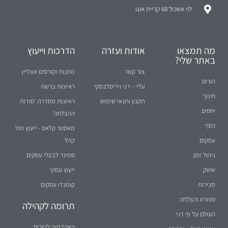
לוי אשכול 68 קריית אונו
מה תמצאו
אודות ועזרה
הדרכות וייעוץ
באתר שלי?
צור קשר
מתנות וקורסים אונליין
הורים
עליי - דני וידיסלבסקי
ראיונות ברשת
חינוך
תקנון ותנאי שימוש
ראיונות מסדרת 'סודות
יחסים
ההצלחה'
כסף
מאסטר קלאס - ייעוץ מול
עסקים
קהל
ניהול זמן
סמינר לבעלי עסקים
שיווק
ייעוץ עסקי
מכירות
קומנדו עסקים
ספורט והצלחה
תרומה לקהילה
העולם על פי דני
האקדמיה להורים