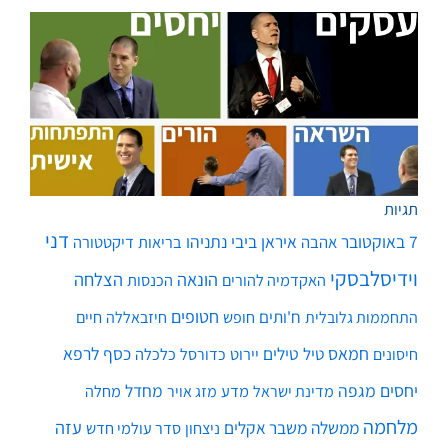
תגיות
דני
7 באוקטובר
איראן
ביבי נתניהו
אהבה
בריאות
דיקטטורה
וידיסלבסקי
הונאה
הצלחה
האקדמיה להורים
הכנסות
חטופים
ח'ותים
חיים
התחממות גלובלית
חופש
חיזבאללה
חמאס
טילים
כסף
לרפא
טיל
יירוט
כלכלה
חיסונים
כדורסל
יחסים
מגפה
מחדל
מדע
מחלה
מדינת ישראל
מזג אויר
מלחמה
עזה
ממשלה
משבר אקלים
ניצחון
סדר עולמי חדש