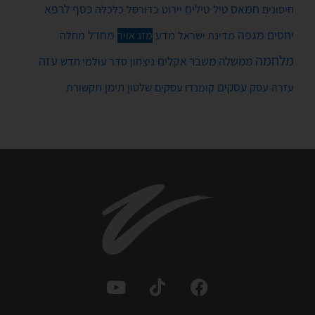
חמאס
טילים
כסף
לרפא
טיל
יירוט
כלכלה
חיסונים
כדורסל
יחסים
מגפה
מחדל
מדע
מחלה
מדינת ישראל
מזג אויר
מלחמה
עזה
ממשלה
משבר אקלים
ניצחון
סדר עולמי חדש
עסקים
עסק
שלטון
תימן
עזרה
קומנדו עסקים
תקשורת