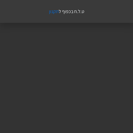
ט.ל.ח בכפוף ל
תקנון