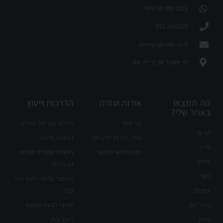
972-52-992-3112⁩+
072-2423333
dannyv@vidis.co.il
לוי אשכול 68 קריית אונו
מה תמצאו
אודות ועזרה
הדרכות וייעוץ
באתר שלי?
צור קשר
מתנות וקורסים אונליין
הורים
עליי - דני וידיסלבסקי
ראיונות ברשת
חינוך
תקנון ותנאי שימוש
ראיונות מסדרת 'סודות
יחסים
ההצלחה'
כסף
מאסטר קלאס - ייעוץ מול
עסקים
קהל
ניהול זמן
סמינר לבעלי עסקים
שיווק
ייעוץ עסקי