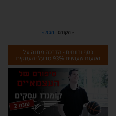
« הקודם
הבא »
כסף ורווחים - הדרכה מתנה על
הטעות שעושים 93% מבעלי העסקים