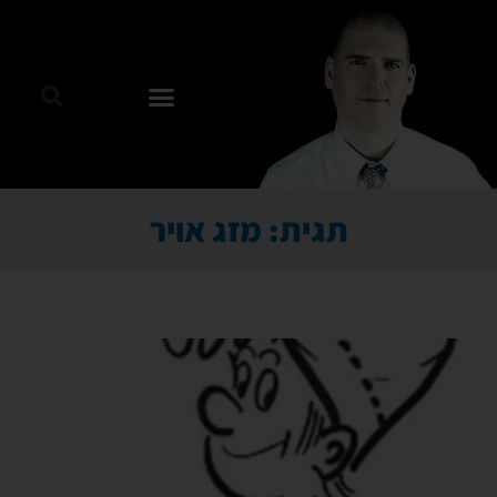
תגית: מזג אויר