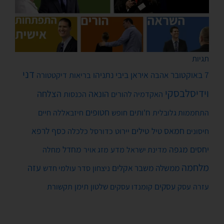
תגיות
דני
7 באוקטובר
איראן
ביבי נתניהו
אהבה
בריאות
דיקטטורה
וידיסלבסקי
הונאה
הצלחה
האקדמיה להורים
הכנסות
חטופים
ח'ותים
חיים
התחממות גלובלית
חופש
חיזבאללה
חמאס
טילים
כסף
לרפא
טיל
יירוט
כלכלה
חיסונים
כדורסל
יחסים
מגפה
מחדל
מדע
מחלה
מדינת ישראל
מזג אויר
מלחמה
עזה
ממשלה
משבר אקלים
ניצחון
סדר עולמי חדש
עסקים
עסק
שלטון
תימן
עזרה
קומנדו עסקים
תקשורת