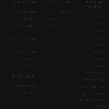
מה תמצאו
אודות ועזרה
הדרכות וייעוץ
באתר שלי?
צור קשר
מתנות וקורסים אונליין
הורים
עליי - דני וידיסלבסקי
ראיונות ברשת
חינוך
תקנון ותנאי שימוש
ראיונות מסדרת 'סודות
יחסים
ההצלחה'
כסף
מאסטר קלאס - ייעוץ מול
עסקים
קהל
ניהול זמן
סמינר לבעלי עסקים
שיווק
ייעוץ עסקי
מכירות
קומנדו עסקים
ספורט והצלחה
תרומה לקהילה
העולם על פי דני
האקדמיה להורים
ענייני היום... והמחר
הורה מצמיח
מאני טיים - עזרה
לעסקים קטנים בשידור
חי ברדיו