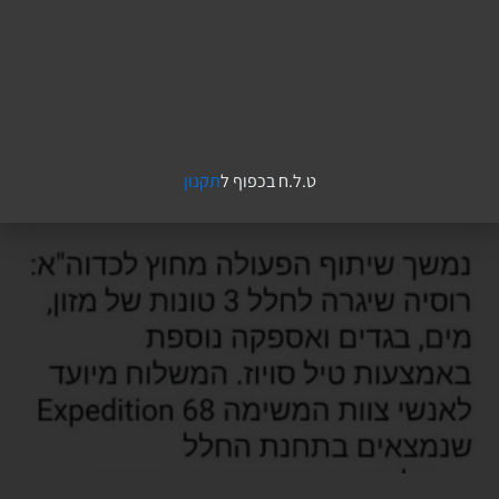
ט.ל.ח בכפוף ל
תקנון