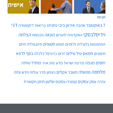
תגיות
דני
7 באוקטובר
איראן
ביבי נתניהו
אהבה
בריאות
דיקטטורה
וידיסלבסקי
הונאה
הצלחה
האקדמיה להורים
הכנסות
חטופים
ח'ותים
חיים
התחממות גלובלית
חופש
חיזבאללה
חמאס
טילים
כסף
לרפא
טיל
יירוט
כלכלה
חיסונים
כדורסל
יחסים
מגפה
מחדל
מדע
מחלה
מדינת ישראל
מזג אויר
מלחמה
עזה
ממשלה
משבר אקלים
ניצחון
סדר עולמי חדש
עסקים
עסק
שלטון
תימן
עזרה
קומנדו עסקים
תקשורת