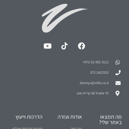
972-52-992-3112⁩+
072-2423333
dannyv@vidis.co.il
לוי אשכול 68 קריית אונו
מה תמצאו
אודות ועזרה
הדרכות וייעוץ
באתר שלי?
צור קשר
מתנות וקורסים אונליין