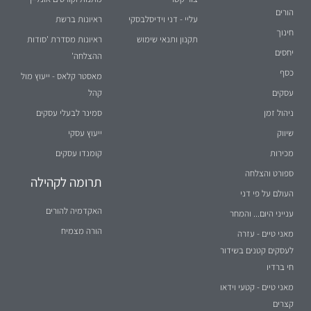
הורים
עליי - דני וידיסלבסקי
ראיונות ברשת
חינוך
תקנון ותנאי שימוש
ראיונות מסדרת 'סודות
יחסים
ההצלחה'
כסף
מאסטר קלאס - ייעוץ מול
עסקים
קהל
ניהול זמן
סמינר לבעלי עסקים
שיווק
ייעוץ עסקי
מכירות
קומנדו עסקים
ספורט והצלחה
תרומה לקהילה
העולם על פי דני
האקדמיה להורים
ענייני היום... והמחר
הורה מצמיח
מאני טיים - עזרה
לעסקים קטנים בשידור
חי ברדיו
מאני טיים - קטעי וידאו
קצרים