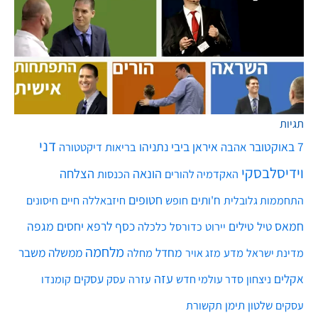
תגיות
דני
7 באוקטובר
איראן
ביבי נתניהו
אהבה
בריאות
דיקטטורה
וידיסלבסקי
הונאה
הצלחה
האקדמיה להורים
הכנסות
חטופים
ח'ותים
חיים
התחממות גלובלית
חופש
חיזבאללה
חיסונים
חמאס
טילים
כסף
לרפא יחסים
מגפה
טיל
יירוט
כלכלה
כדורסל
מלחמה
מחדל
ממשלה
משבר
מדע
מחלה
מדינת ישראל
מזג אויר
עזה
אקלים
עסקים
ניצחון
סדר עולמי חדש
עסק
עזרה
קומנדו
שלטון
תימן
עסקים
תקשורת