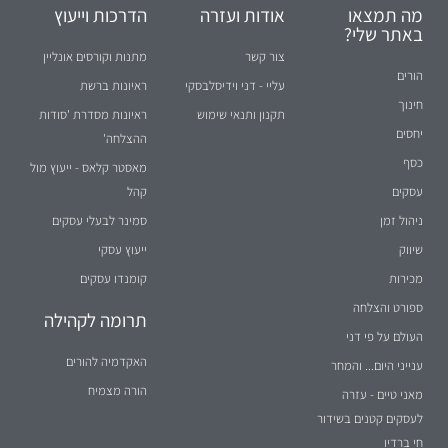
מה תמצאו
אודות ועזרה
הדרכות וייעוץ
באתר שלי?
צור קשר
מתנות וקורסים אונליין
הורים
עליי - דני וידיסלבסקי
ראיונות ברשת
חינוך
תקנון ותנאי שימוש
ראיונות מסדרת 'סודות
יחסים
ההצלחה'
כסף
מאסטר קלאס - ייעוץ מול
עסקים
קהל
ניהול זמן
סמינר לבעלי עסקים
שיווק
ייעוץ עסקי
מכירות
קומנדו עסקים
ספורט והצלחה
תרומה לקהילה
העולם על פי דני
האקדמיה להורים
ענייני היום... והמחר
הורה מצמיח
מאני טיים - עזרה
לעסקים קטנים בשידור
חי ברדיו