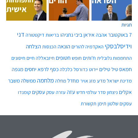
תגיות
דני
7 באוקטובר
איראן
ביבי נתניהו
אהבה
בריאות
דיקטטורה
וידיסלבסקי
הונאה
הצלחה
האקדמיה להורים
הכנסות
חטופים
ח'ותים
חיים
התחממות גלובלית
חופש
חיזבאללה
חיסונים
חמאס
טילים
כסף
לרפא יחסים
מגפה
טיל
יירוט
כלכלה
כדורסל
מלחמה
מחדל
ממשלה
משבר
מדע
מחלה
מדינת ישראל
מזג אויר
עזה
אקלים
עסקים
ניצחון
סדר עולמי חדש
עסק
עזרה
קומנדו
שלטון
תימן
עסקים
תקשורת