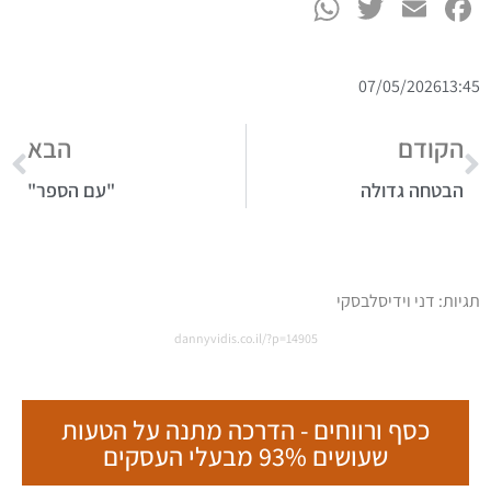
WhatsApp
Twitter
Facebook
Email
07/05/2026
13:45
הקודם
הבא
הבטחה גדולה
"עם הספר"
תגיות:
דני וידיסלבסקי
dannyvidis.co.il/?p=14905
כסף ורווחים - הדרכה מתנה על הטעות
שעושים 93% מבעלי העסקים