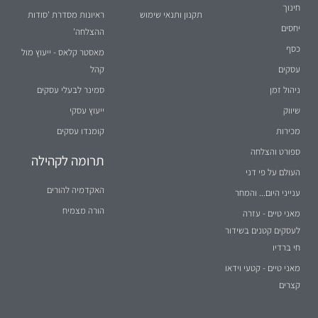
חינוך
תקנון ותנאי שימוש
ראיונות מסדרת 'סודות
יחסים
ההצלחה'
כסף
מאסטר קלאס - ייעוץ מול
עסקים
קהל
ניהול זמן
סמינר לבעלי עסקים
שיווק
ייעוץ עסקי
מכירות
קומנדו עסקים
ספורט והצלחה
תרומה לקהילה
העולם על פי דני
האקדמיה להורים
ענייני היום... והמחר
הורה מצמיח
מאני טיים - עזרה
לעסקים קטנים בשידור
חי ברדיו
מאני טיים - קטעי וידאו
קצרים