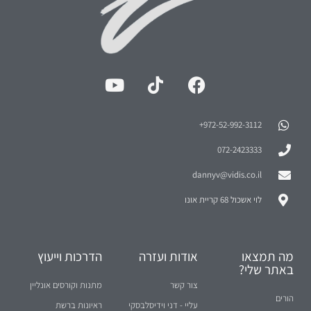
972-52-992-3112⁩+
072-2423333
dannyv@vidis.co.il
לוי אשכול 68 קריית אונו
מה תמצאו
אודות ועזרה
הדרכות וייעוץ
באתר שלי?
צור קשר
מתנות וקורסים אונליין
הורים
עליי - דני וידיסלבסקי
ראיונות ברשת